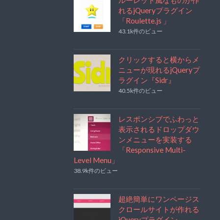
れるjQueryプラグイン
「Roulette.js 」
43.1k件のビュー
クリックすると横からメ
ニューが現れるjQueryプ
ラグイン『Sidr』
40.5k件のビュー
レスポンシブでふわっと
表示されるドロップダウ
ンメニューを実装する
「Responsive Multi-
Level Menu」
38.9k件のビュー
超絶簡単にワンページス
クロールサイトが作れる
jQueryプラグイン