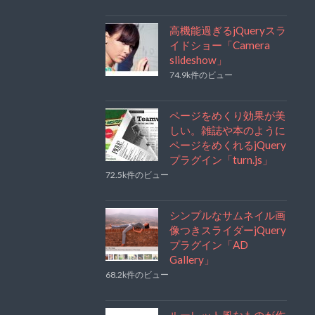
高機能過ぎるjQueryスラ
イドショー「Camera
slideshow」
74.9k件のビュー
ページをめくり効果が美
しい。雑誌や本のように
ページをめくれるjQuery
プラグイン「turn.js」
72.5k件のビュー
シンプルなサムネイル画
像つきスライダーjQuery
プラグイン「AD
Gallery」
68.2k件のビュー
ルーレット風なものが作