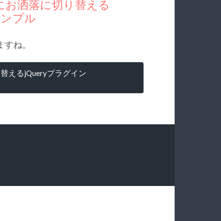
にお洒落に切り替える
」サンプル
ますね。
るjQueryプラグイン