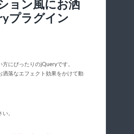
ション風にお洒
ryプラグイン
にぴったりのjQueryです。
お洒落なエフェクト効果をかけて動
さい。