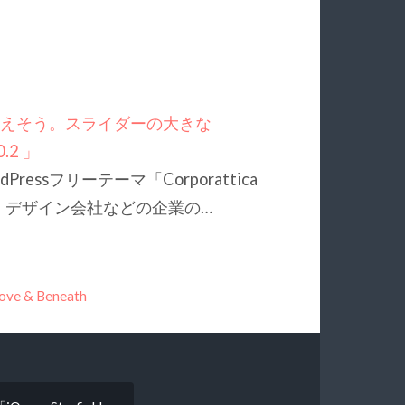
使えそう。スライダーの大きな
.2 」
ssフリーテーマ「Corporattica
社、デザイン会社などの企業の…
ove & Beneath