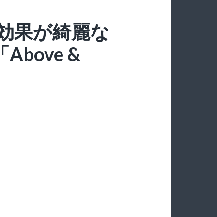
効果が綺麗な
bove &