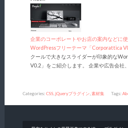
企業のコーポレートやお店の案内などに
WordPressフリーテーマ「Corporattica V0
クールで大きなスライダーが印象的なWordPre
V0.2」をご紹介します。 企業や広告会
Categories:
CSS
,
jQueryプラグイン
,
素材集
Tags:
Ab