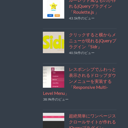
れるjQueryプラグイン
「Roulette.js 」
43.1k件のビュー
クリックすると横からメ
ニューが現れるjQueryプ
ラグイン『Sidr』
40.5k件のビュー
レスポンシブでふわっと
表示されるドロップダウ
ンメニューを実装する
「Responsive Multi-
Level Menu」
38.9k件のビュー
超絶簡単にワンページス
クロールサイトが作れる
jQueryプラグイン