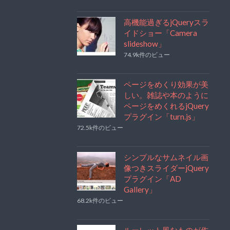
高機能過ぎるjQueryスラ
イドショー「Camera
slideshow」
74.9k件のビュー
ページをめくり効果が美
しい。雑誌や本のように
ページをめくれるjQuery
プラグイン「turn.js」
72.5k件のビュー
シンプルなサムネイル画
像つきスライダーjQuery
プラグイン「AD
Gallery」
68.2k件のビュー
ルーレット風なものが作