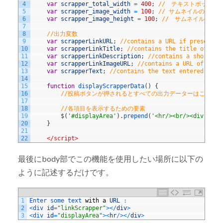
4
var
scrapper_total_width
=
400
;
//　テキストボックス
5
var
scrapper_image_width
=
100
;
// サムネイルの幅
6
var
scrapper_image_height
=
100
;
//　サムネイルの高さ
7
8
//出力変数
9
var
scrapperLinkURL
;
//contains a URL if present i
10
var
scrapperLinkTitle
;
//contains the title of the
11
var
scrapperLinkDescription
;
//contains a short de
12
var
scrapperLinkImageURL
;
//contains a URL of the 
13
var
scrapperText
;
//contains the text entered in t
14
15
function
displayScrapperData
(
)
{
16
//投稿ボタンが押されるとすべての出力データーはここに
17
18
//各項目を表示するための要素
19
$
(
'#displayArea'
)
.
prepend
(
'<hr/><br/><div styl
20
}
21
22
</script>
最後にbody部でこの機能を使用したい場所に以下の
ように記述するだけです。
1
Enter 
some 
text 
with
a
URL
:
2
<
div 
id
=
"linkScrapper"
>
<
/
div
>
3
<
div 
id
=
"displayArea"
>
<
hr
/
>
<
/
div
>