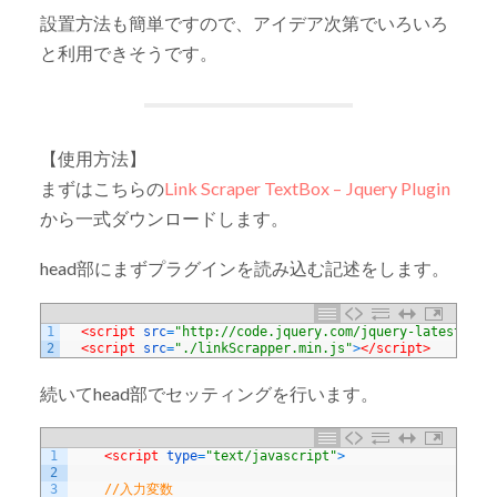
設置方法も簡単ですので、アイデア次第でいろいろ
と利用できそうです。
【使用方法】
まずはこちらの
Link Scraper TextBox – Jquery Plugin
から一式ダウンロードします。
head部にまずプラグインを読み込む記述をします。
1
<script 
src
=
"http://code.jquery.com/jquery-latest.js"
2
<script 
src
=
"./linkScrapper.min.js"
>
</script>
続いてhead部でセッティングを行います。
1
<script 
type
=
"text/javascript"
>
2
3
//入力変数