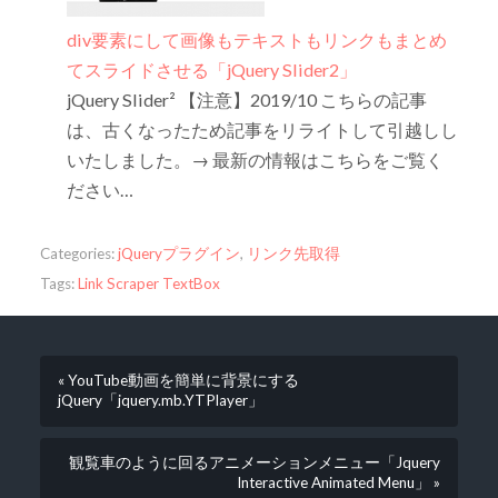
div要素にして画像もテキストもリンクもまとめ
てスライドさせる「jQuery Slider2」
jQuery Slider² 【注意】2019/10 こちらの記事
は、古くなったため記事をリライトして引越しし
いたしました。→ 最新の情報はこちらをご覧く
ださい…
Categories:
jQueryプラグイン
,
リンク先取得
Tags:
Link Scraper TextBox
« YouTube動画を簡単に背景にする
jQuery「jquery.mb.YTPlayer」
観覧車のように回るアニメーションメニュー「Jquery
Interactive Animated Menu」 »